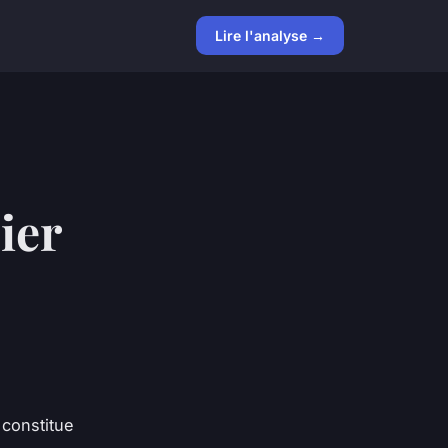
Lire l'analyse →
ier
 constitue