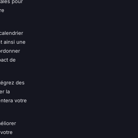
ales pour
re
calendrier
t ainsi une
ordonner
pact de
ntégrez des
er la
ntera votre
éliorer
 votre