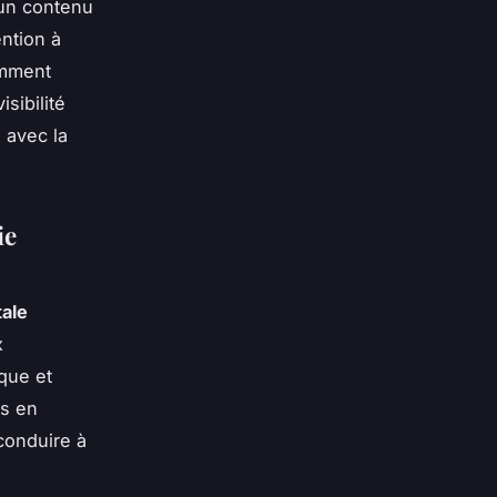
 un contenu
ention à
omment
sibilité
 avec la
ie
tale
x
que et
ts en
conduire à