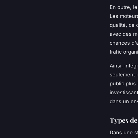
En outre, le
Les moteurs
qualité, ce 
avec des mo
chances d'a
trafic organ
Ainsi, intég
seulement i
public plus 
investissan
dans un env
Types de 
Dans une s