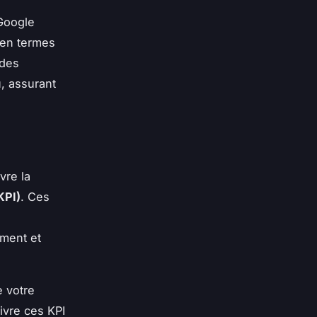
Google
 en termes
 des
u, assurant
vre la
KPI)
. Ces
ement et
e votre
ivre ces KPI