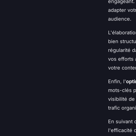
engageant.
adapter vot
audience.
L'élaborati
bien struct
régularité 
vos efforts
votre conte
Enfin, l'
opt
mots-clés p
visibilité 
trafic orga
En suivant
l'efficacit