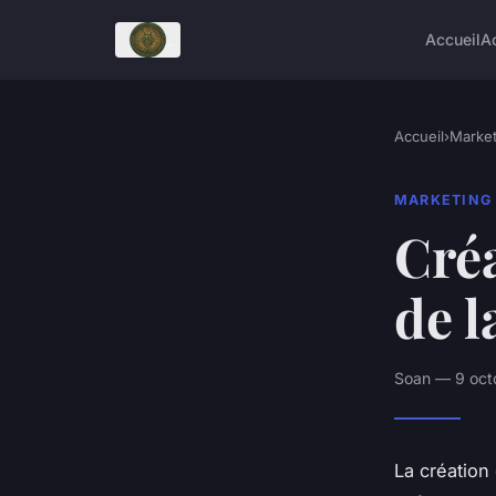
Accueil
A
Accueil
›
Market
MARKETING
Créa
de l
Soan — 9 oct
La création