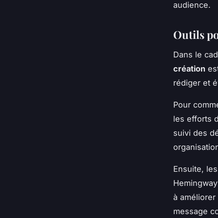
audience.
Outils p
Dans le cad
création
est
rédiger et 
Pour comme
les efforts 
suivi des d
organisatio
Ensuite, le
Hemingway s
à améliorer 
message coh