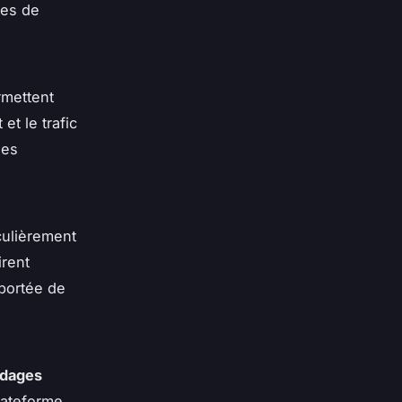
pes de
mettent
t le trafic
ses
culièrement
irent
 portée de
dages
lateforme