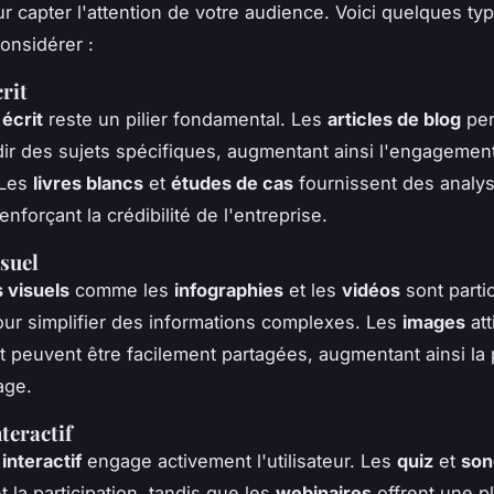
r capter l'attention de votre audience. Voici quelques ty
onsidérer :
rit
écrit
reste un pilier fondamental. Les
articles de blog
per
ir des sujets spécifiques, augmentant ainsi l'engagement e
 Les
livres blancs
et
études de cas
fournissent des analy
renforçant la crédibilité de l'entreprise.
suel
 visuels
comme les
infographies
et les
vidéos
sont parti
our simplifier des informations complexes. Les
images
att
 et peuvent être facilement partagées, augmentant ainsi la
age.
teractif
interactif
engage activement l'utilisateur. Les
quiz
et
son
 la participation, tandis que les
webinaires
offrent une p