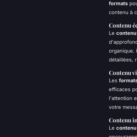
formats
pou
contenu à c
Contenu éc
Le
contenu 
d'approfond
organique.
détaillées, 
Contenu vi
Les
formats
efficaces p
l'attention
votre mess
Contenu in
Le
contenu 
encouragent