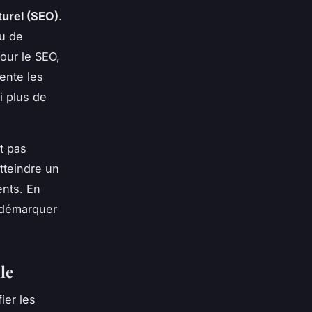
urel (SEO)
.
nu de
pour le SEO,
ente les
i plus de
t pas
tteindre un
ents. En
e démarquer
le
fier les