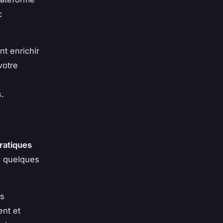
c
t enrichir
votre
s.
ratiques
ci quelques
es
ent et