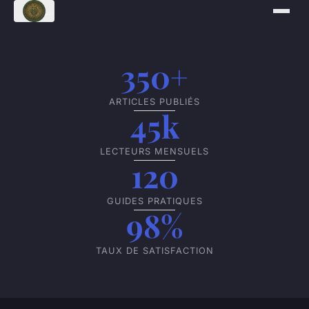
350+
ARTICLES PUBLIÉS
45k
LECTEURS MENSUELS
120
GUIDES PRATIQUES
98%
TAUX DE SATISFACTION