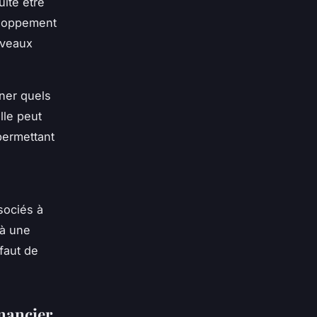
uite être
veloppement
uveaux
iner quels
lle peut
permettant
sociés à
 à une
éfaut de
inancier