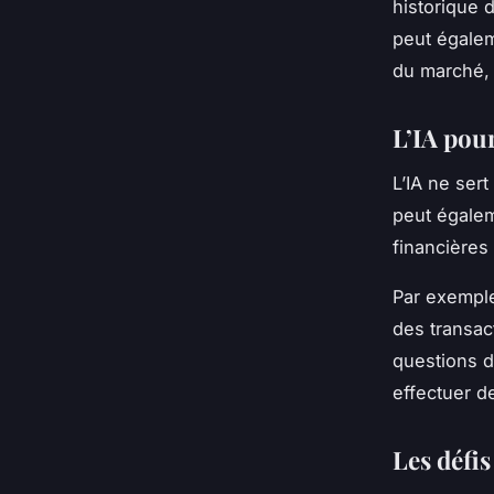
historique d
peut égalem
du marché, l
L’IA pour
L’IA ne sert
peut égalem
financières
Par exemple,
des transac
questions d
effectuer d
Les défis