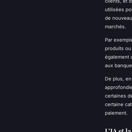
clients, et 
utilisées p
de nouveaux
marchés.
Par exemple
produits ou
également u
aux banques
De plus, en
approfondie
certaines d
certaine cat
paiement.
L’IA et l