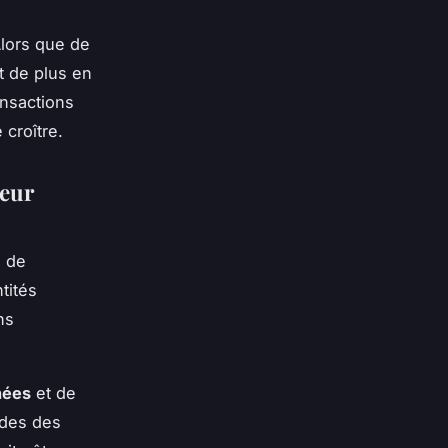
Alors que de
t de plus en
ansactions
 croître.
teur
e de
tités
ns
nées
et de
udes des