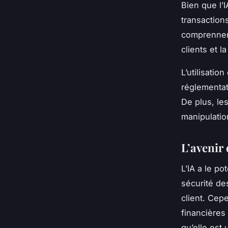
Bien que l’
transaction
comprennent
clients et l
L’utilisatio
réglementat
De plus, le
manipulatio
L’avenir 
L’IA a le po
sécurité des
client. Cep
financières 
qu’elle est