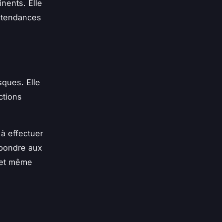
inents. Elle
s tendances
sques. Elle
ctions
 à effectuer
épondre aux
 et même