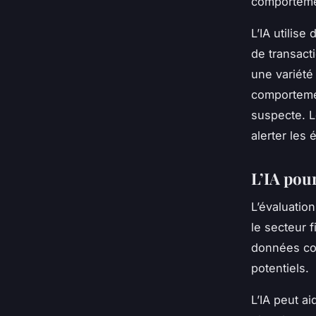
comportemen
L’IA utilis
de transact
une variété 
comportemen
suspecte. L
alerter les
L’IA pour
L’évaluatio
le secteur 
données com
potentiels.
L’IA peut ai