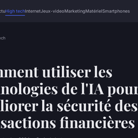
ctu
High tech
Internet
Jeux-video
Marketing
Matériel
Smartphones
ech
ent utiliser les
nologies de l'IA pou
iorer la sécurité des
sactions financières