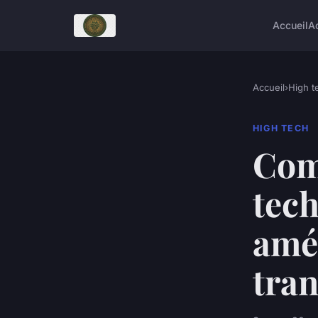
Accueil
A
Accueil
›
High t
HIGH TECH
Comm
tech
amél
tran