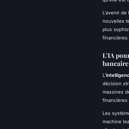
L’avenir de
nouvelles t
plus sophis
financières 
L’IA pour
bancaire
L’
intelligenc
décision st
massives de
financières
Les système
machine le