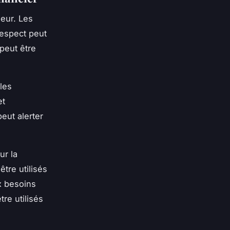
jeur. Les
respect peut
peut être
les
et
eut alerter
ur la
tre utilisés
x besoins
re utilisés