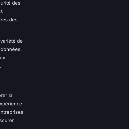
urité des
is
nées des
 variété de
s données.
aux
.
rer la
’expérience
entreprises
assurer