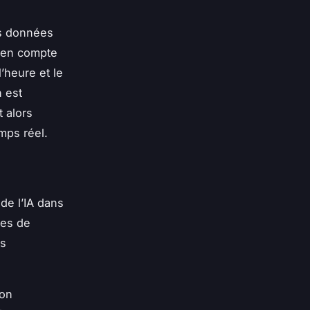
es données
d en compte
l’heure et le
n est
 alors
mps réel.
de l’IA dans
les de
es
son