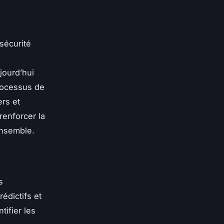
sécurité
ujourd’hui
processus de
rs et
renforcer la
ensemble.
s
rédictifs et
tifier les