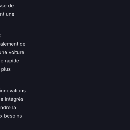
esse de
ant une
s
galement de
une voiture
e rapide
 plus
 innovations
ge intégrés
ndre la
ux besoins