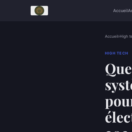
Accueil
A
Accueil
›
High t
HIGH TECH
Quel
sys
pour
élec