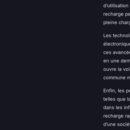
d’utilisatio
recharge pe
pleine charg
Les technol
électroniqu
ces avancée
en une dem
ouvre la voi
commune ma
Enfin, les 
telles que 
dans les in
recharge r
d’une socié