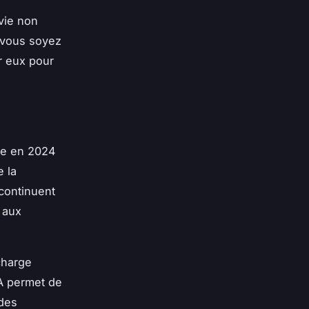
vie non
 vous soyez
r eux pour
de en 2024
 la
continuent
 aux
echarge
IA permet de
udes