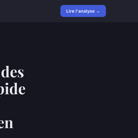
Lire l'analyse →
 des
pide
en