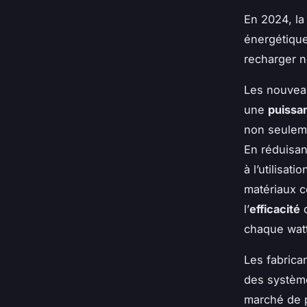
En 2024, la
énergétiqu
recharger n
Les nouveau
une
puissa
non seuleme
En réduisan
à l’utilisat
matériaux 
l’
efficacité
d
chaque wat
Les fabrica
des système
marché de p