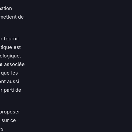
ation
mettent de
r fournir
tique est
cologique.
ne
associée
s que les
ent aussi
r parti de
 proposer
 sur ce
es