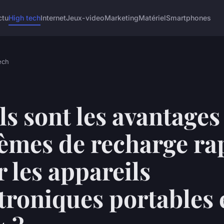
ctu
High tech
Internet
Jeux-video
Marketing
Matériel
Smartphones
ech
s sont les avantages
tèmes de recharge ra
 les appareils
troniques portables 