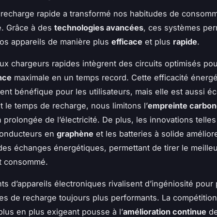
 recharge rapide a transformé nos habitudes de consomm
e. Grâce à des
technologies avancées
, ces systèmes per
os appareils de manière plus
efficace
et plus
rapide
.
x chargeurs rapides intègrent des circuits optimisés pou
nce
maximale en un temps record. Cette efficacité énergé
nt bénéfique pour les utilisateurs, mais elle est aussi é
t le temps de recharge, nous limitons l’
empreinte carbo
ion prolongée de l’électricité. De plus, les innovations telle
conducteurs en
graphène
et les batteries à solide amélior
es échanges énergétiques, permettant de tirer le meilleu
t consommé.
nts d’appareils électroniques rivalisent d’ingéniosité pour
s de recharge toujours plus performants. La compétition
lus en plus exigeant pousse à l’
amélioration continue
d