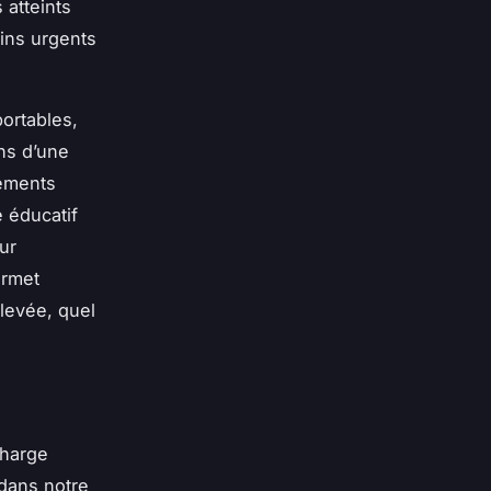
 atteints
ins urgents
ortables,
ns d’une
cements
 éducatif
ur
ermet
levée, quel
charge
 dans notre