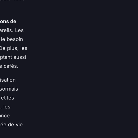
ions de
areils. Les
 le besoin
De plus, les
ptant aussi
s cafés.
isation
ésormais
et les
, les
ance
rée de vie