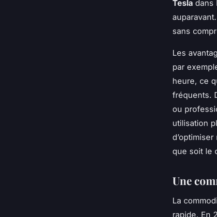
Tesla
dans l
auparavant.
sans compro
Les avantag
par exempl
heure, ce q
fréquents. 
ou professi
utilisation 
d’optimiser
que soit le 
Une comm
La commodit
rapide. En 