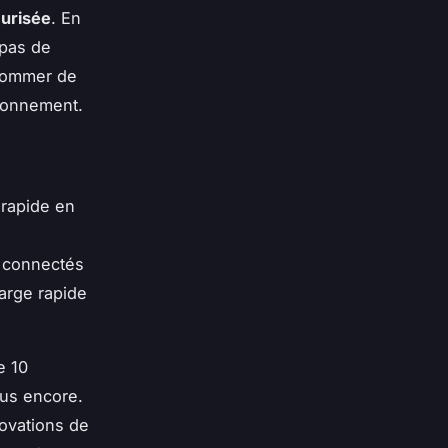
urisée
. En
 pas de
nsommer de
ronnement.
 rapide en
s connectés
arge rapide
e 10
lus encore.
ovations de