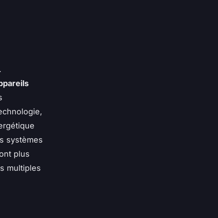
.
ppareils
s
echnologie,
ergétique
es systèmes
ont plus
s multiples