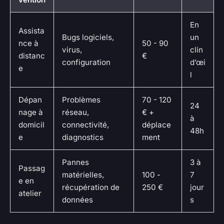
En
Assista
Bugs logiciels,
un
nce à
50 - 90
virus,
clin
distanc
€
configuration
d’œi
e
l
Dépan
Problèmes
70 - 120
24
nage à
réseau,
€ +
à
domicil
connectivité,
déplace
48h
e
diagnostics
ment
Pannes
3 à
Passag
matérielles,
100 -
7
e en
récupération de
250 €
jour
atelier
données
s