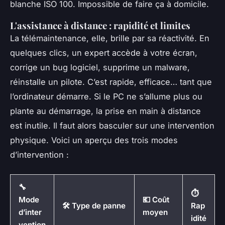
blanche ISO 100. Impossible de faire ça à domicile.
L'assistance à distance : rapidité et limites
La télémaintenance, elle, brille par sa réactivité. En
quelques clics, un expert accède à votre écran,
corrige un bug logiciel, supprime un malware,
réinstalle un pilote. C’est rapide, efficace… tant que
l’ordinateur démarre. Si le PC ne s’allume plus ou
plante au démarrage, la prise en main à distance
est inutile. Il faut alors basculer sur une intervention
physique. Voici un aperçu des trois modes
d’intervention :
🔧
⏱️
Mode
💶 Coût
🛠️ Type de panne
Rap
d’inter
moyen
idité
vention