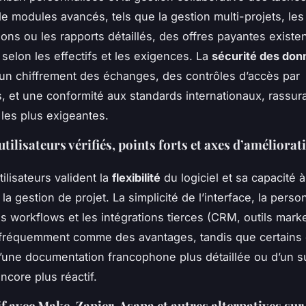
de modules avancés, tels que la gestion multi-projets, les
ions ou les rapports détaillés, des offres payantes existen
selon les effectifs et les exigences. La
sécurité des don
un chiffrement des échanges, des contrôles d’accès par
, et une conformité aux standards internationaux, rassura
 les plus exigeantes.
tilisateurs vérifiés, points forts et axes d’améliorat
tilisateurs valident la
flexibilité
du logiciel et sa capacité à
la gestion de projet. La simplicité de l’interface, la perso
 workflows et les intégrations tierces (CRM, outils marke
 fréquemment comme des avantages, tandis que certains
d’une documentation francophone plus détaillée ou d’un s
ncore plus réactif.
 avec Make, Zapier, Asana et autres alternatives sur