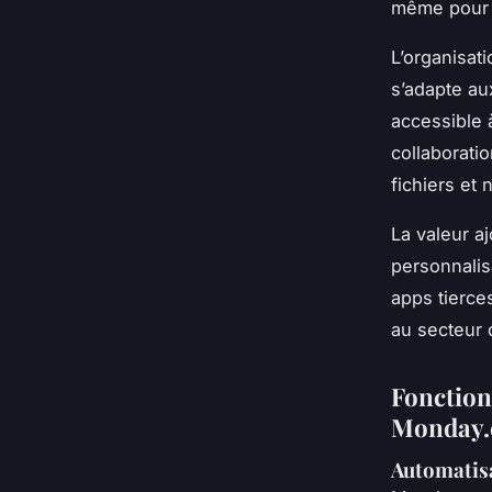
même pour d
L’organisat
s’adapte au
accessible à
collaborati
fichiers et 
La valeur a
personnalis
apps tierces
au secteur
Fonction
Monday
Automatisa