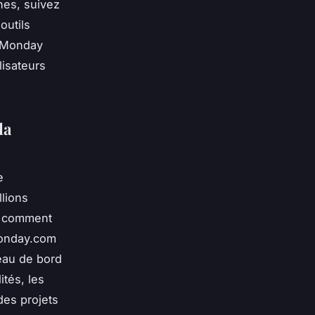
hes, suivez
outils
t Monday
lisateurs
la
e
lions
e comment
 Monday.com
eau de bord
tés, les
des projets