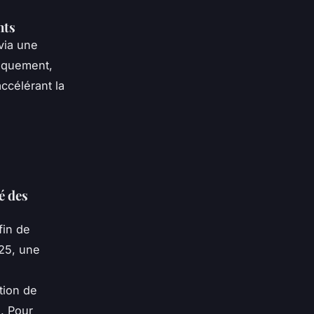
nts
via une
iquement,
ccélérant la
é des
fin de
025, une
tion de
. Pour