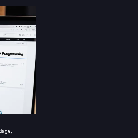
odage,