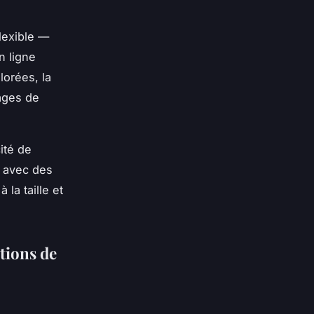
lexible —
n ligne
lorées, la
ages de
ité de
n avec des
la taille et
tions de