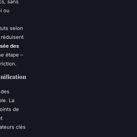
cs, sans
i ou
tuts selon
 réduisent
isée des
e étape –
iction.
anification
 des
le. La
points de
et
ateurs clés