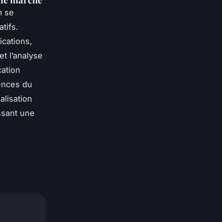
m se
tifs.
ications,
et l’analyse
cation
ences du
alisation
ssant une