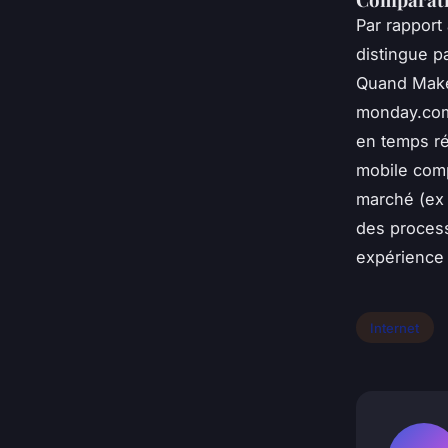
Par rapport
distingue pa
Quand Make 
monday.com e
en temps r
mobile com
marché (ex 
des process
expérience u
Internet