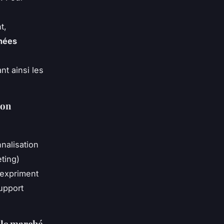
t,
nées
nt ainsi les
ion
nnalisation
ting)
 expriment
upport
 le marché