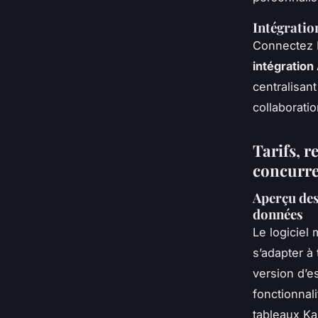
Intégratio
Connectez 
intégration
centralisan
collaborati
Tarifs, r
concurr
Aperçu des
données
Le logicie
s’adapter à
version d’es
fonctionnali
tableaux Ka