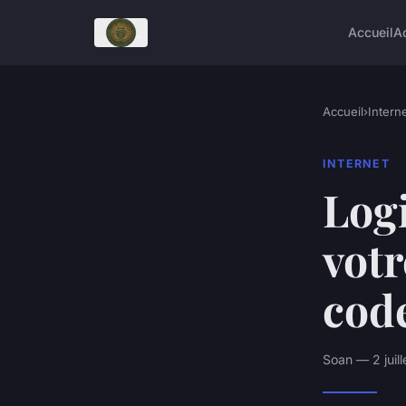
Accueil
A
Accueil
›
Intern
INTERNET
Logi
votr
cod
Soan — 2 juil