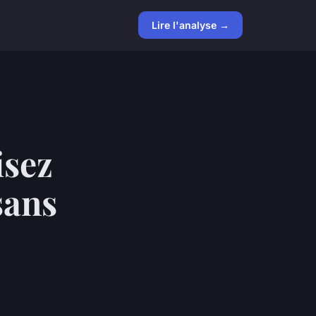
Lire l'analyse →
isez
sans