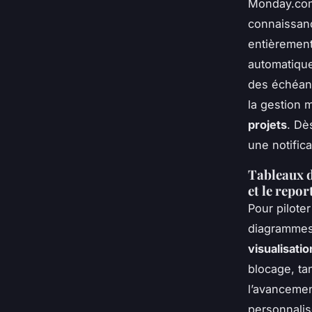
Monday.com
connaissanc
entièrement
automatique
des échéanc
la gestion 
projets
. Dè
une notific
Tableaux de
et le repor
Pour pilote
diagrammes
visualisati
blocage, tan
l’avancemen
personnalis