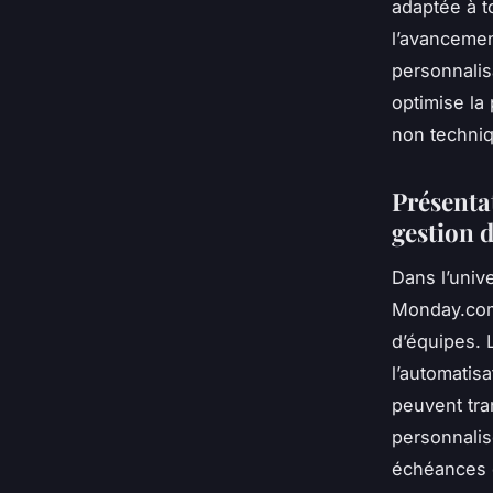
adaptée à t
l’avancemen
personnali
optimise la 
non techni
Présenta
gestion d
Dans l’unive
Monday.com
d’équipes.
l’automatisa
peuvent tra
personnalis
échéances e