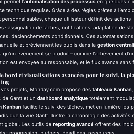
 permet l’
automatisation des processus
en quelques cli
e technique requise. Grâce à des règles prêtes à l’emplo
 personnalisables, chaque utilisateur définit des actions
s : assignation de tâches, notifications, adaptation de sta
es, déclenchements conditionnels. Ces automatisations
manuelle et préviennent les oublis dans la
gestion central
s qu’un événement se produit – comme l’achèvement d’un
ation est envoyée au responsable, et le flux avance sans fr
 bord et visualisations avancées pour le suivi, la pl
ting
r vos projets, Monday.com propose des
tableaux Kanban
,
 de Gantt et un
dashboard analytique
totalement modulab
on Kanban
facilite le suivi des tâches, met en lumière les 
dis que la vue Gantt illustre la chronologie des activités 
t global. Les outils de
reporting avancé
offrent des indic
és : progression, budgets, deadlines, ressources.