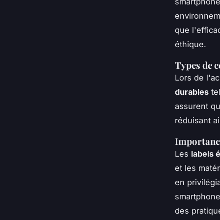
smartphone 
environneme
que l'effica
éthique.
Types de c
Lors de l'a
durables
te
assurent qu
réduisant a
Importance
Les
labels 
et les maté
en privilég
smartphones
des pratiqu