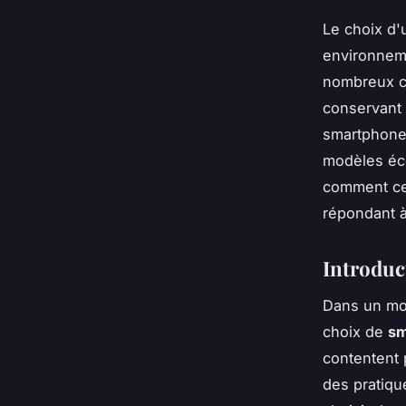
Le choix d'
environneme
nombreux c
conservant 
smartphones
modèles éco
comment ces
répondant à
Introduc
Dans un mon
choix de
sm
contentent 
des pratiqu