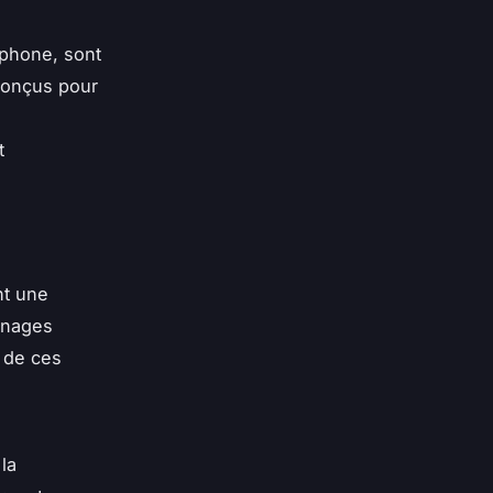
tphone, sont
conçus pour
t
nt une
gnages
 de ces
la