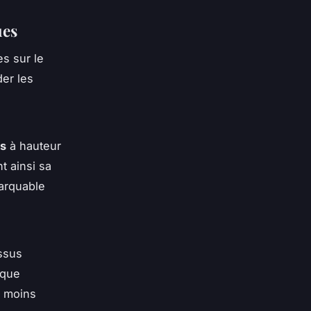
ues
s sur le
er les
és
à hauteur
t ainsi sa
rquable
ssus
ique
e moins