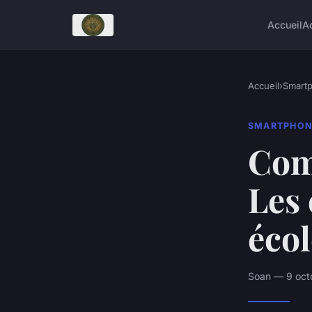
Accueil
A
Accueil
›
Smart
SMARTPHON
Com
Les 
éco
Soan — 9 oct