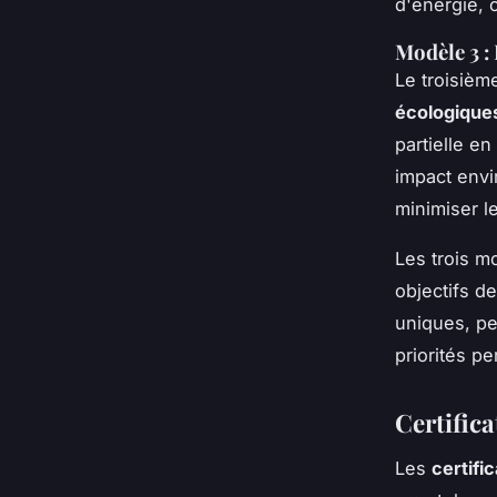
d'énergie, 
Modèle 3 :
Le troisièm
écologique
partielle e
impact envi
minimiser l
Les trois m
objectifs de
uniques, pe
priorités p
Certifica
Les
certifi