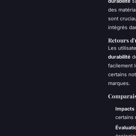
durabilité
sa
des matéria
sont crucia
intégrés da
Retours d'u
Les utilisa
durabilité
de
facilement 
certains no
marques.
Comparaiso
Impacts 
certains
Évaluati