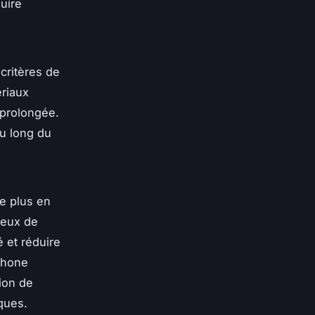
uire
critères de
ériaux
 prolongée.
au long du
e plus en
ueux de
é et réduire
phone
ion de
ques.