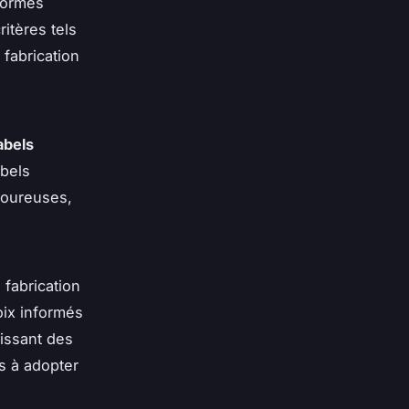
normes
itères tels
 fabrication
abels
abels
goureuses,
 fabrication
oix informés
sissant des
s à adopter