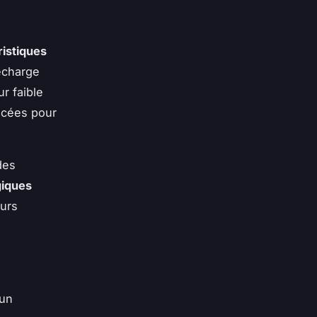
ristiques
recharge
r faible
ancées pour
des
giques
eurs
'un