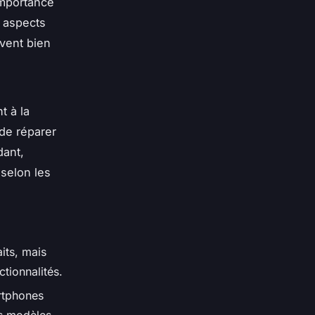
importance
s aspects
vent bien
t à la
 de réparer
dant,
 selon les
aits, mais
tionnalités.
rtphones