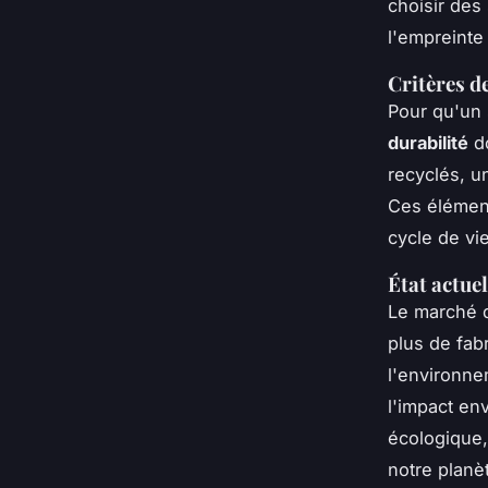
choisir des
l'empreinte
Critères d
Pour qu'un 
durabilité
do
recyclés, u
Ces élément
cycle de vie
État actue
Le marché 
plus de fab
l'environnem
l'impact en
écologique,
notre planè