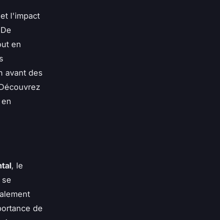
et l'impact
 De
out en
s
n avant des
. Découvrez
 en
tal
, le
 se
galement
mportance de