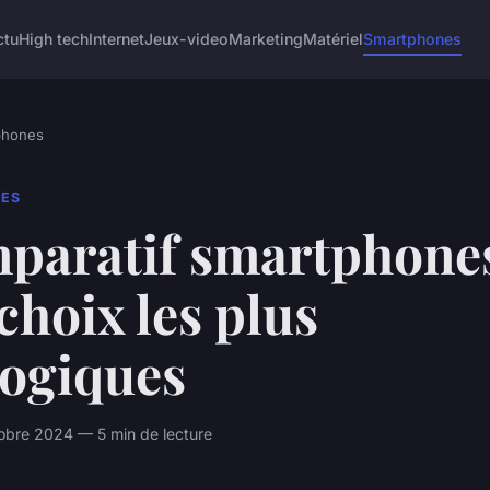
ctu
High tech
Internet
Jeux-video
Marketing
Matériel
Smartphones
phones
ES
paratif smartphones
choix les plus
logiques
obre 2024 — 5 min de lecture